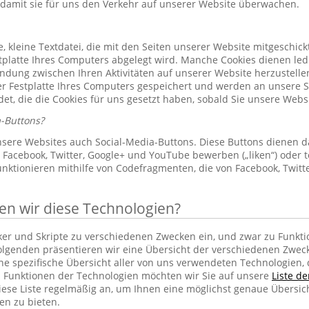
 damit sie für uns den Verkehr auf unserer Website überwachen.
le, kleine Textdatei, die mit den Seiten unserer Website mitgeschic
platte Ihres Computers abgelegt wird. Manche Cookies dienen led
indung zwischen Ihren Aktivitäten auf unserer Website herzustelle
r Festplatte Ihres Computers gespeichert und werden an unsere S
et, die die Cookies für uns gesetzt haben, sobald Sie unsere Web
-Buttons?
sere Websites auch Social-Media-Buttons. Diese Buttons dienen d
Facebook, Twitter, Google+ und YouTube bewerben („liken“) oder te
unktionieren mithilfe von Codefragmenten, die von Facebook, Twit
 wir diese Technologien?
cker und Skripte zu verschiedenen Zwecken ein, und zwar zu Funkti
lgenden präsentieren wir eine Übersicht der verschiedenen Zwec
ine spezifische Übersicht aller von uns verwendeten Technologien
 Funktionen der Technologien möchten wir Sie auf unsere
Liste d
iese Liste regelmäßig an, um Ihnen eine möglichst genaue Übersic
en zu bieten.