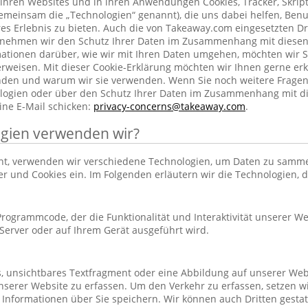
ihren Websites und in ihren Anwendungen Cookies, Tracker, Skrip
emeinsam die „Technologien“ genannt), die uns dabei helfen, Benu
res Erlebnis zu bieten. Auch die von Takeaway.com eingesetzten Dr
h nehmen wir den Schutz Ihrer Daten im Zusammenhang mit diesen
rmationen darüber, wie wir mit Ihren Daten umgehen, möchten wir S
rweisen. Mit dieser Cookie-Erklärung möchten wir Ihnen gerne erk
nden und warum wir sie verwenden. Wenn Sie noch weitere Frage
ogien oder über den Schutz Ihrer Daten im Zusammenhang mit d
ine E-Mail schicken:
privacy-concerns@takeaway.com
.
gien verwenden wir?
hnt, verwenden wir verschiedene Technologien, um Daten zu samm
ker und Cookies ein. Im Folgenden erläutern wir die Technologien, 
r Programmcode, der die Funktionalität und Interaktivität unserer We
erver oder auf Ihrem Gerät ausgeführt wird.
es, unsichtbares Textfragment oder eine Abbildung auf unserer Web
nserer Website zu erfassen. Um den Verkehr zu erfassen, setzen w
 Informationen über Sie speichern. Wir können auch Dritten gestatt