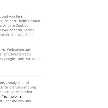
kt und von Ihrem
iglich dazu, beim Besuch
n. Andere Cookies
erver oder die Server
site erneut besuchen.
azu, Webseiten auf
ilen („tweeten“) zu
ter, Google+ und YouTube
ons-, Analyse- und
ke für die Verwendung
, die entsprechenden
er Technologien
ht über die von uns