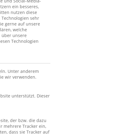
te und Social-Media-
tzern ein besseres,
itten nutzen diese
 Technologien sehr
ie gerne auf unsere
lären, welche
n über unsere
iesen Technologien
eln. Unter anderem
die wir verwenden.
bsite unterstützt. Dieser
site, der bzw. die dazu
ir mehrere Tracker ein,
en, dass sie Tracker auf